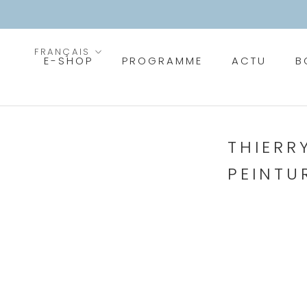
Aller
au
contenu
Langue
FRANÇAIS
E-SHOP
PROGRAMME
ACTU
B
PROGRAMME
ACTU
B
THIERR
PEINTU