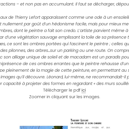
ractions – et non pas en accumulant. Il faut se décharger, dépouil
ableaux de Thierry Lefort apparaissent comme une ode à un ensolei
st nullement par goût d’un hédonisme facile, mais pour mieux met
bres, dont le peintre a fait son credo. L’artiste parvient même à 
nstar d’une végétation sauvage emplissant la toile de sa présence t
s, ce sont les ombres portées qui fascinent le peintre ; celles qu
, des pilonnes, des arbres…sur un parking ou une route. On compr
ec son alliage unique de soleil et de macadam est un paradis po
iprésence de ces ombres errantes que le peintre rehausse d’un b
cipe pleinement de la magie de cette peinture, en permettant au
s images qu’il découvre. Léonard, lui-même, ne recommandait-il p
ur capacité à projeter des formes en regardant « des murs souillé
Télécharger le pdf
ici
Zoomer in cliquant sur les images.