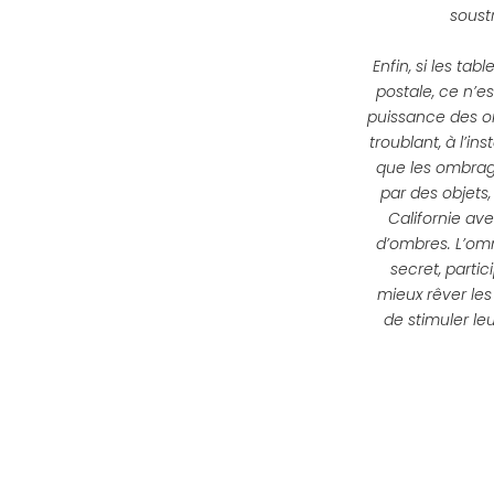
soust
Enfin, si les t
postale, ce n’e
puissance des om
troublant, à l’i
que les ombrage
par des objets
Californie av
d’ombres. L’omn
secret, parti
mieux rêver le
de stimuler le