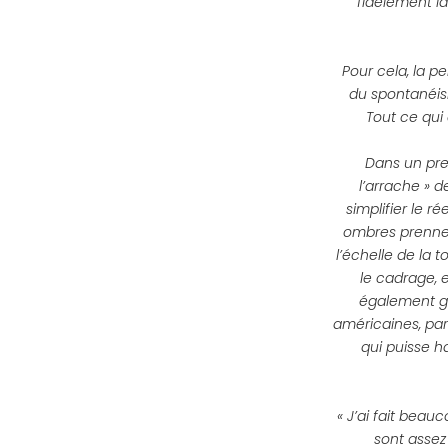
fidèlement la
Pour cela, la p
du spontanéis
Tout ce qui
Dans un prem
l’arrache » 
simplifier le r
ombres prennen
l’échelle de la 
le cadrage, e
également gom
américaines, pa
qui puisse h
« J’ai fait beauc
sont assez