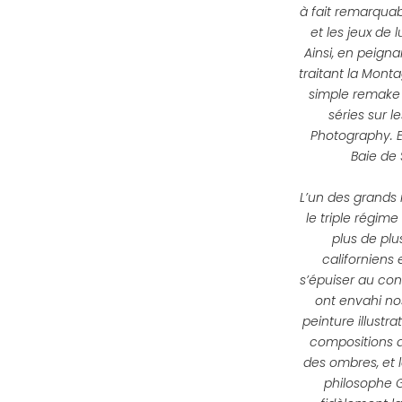
à fait remarquab
et les jeux de
Ainsi, en peign
traitant la Mont
simple remake d
séries sur l
Photography. Et
Baie de 
L’un des grands i
le triple régim
plus de plu
californiens 
s’épuiser au con
ont envahi no
peinture illustra
compositions qu
des ombres, et l
philosophe G