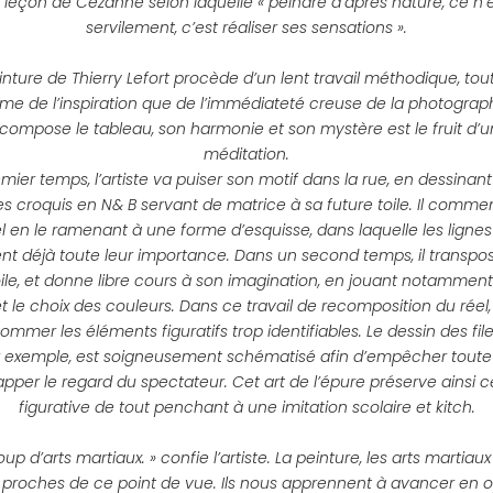
 leçon de Cézanne selon laquelle « peindre d’après nature, ce n’
servilement, c’est réaliser ses sensations ».
einture de Thierry Lefort procède d’un lent travail méthodique, tou
me de l’inspiration que de l’immédiateté creuse de la photograp
 compose le tableau, son harmonie et son mystère est le fruit d’
méditation.
ier temps, l’artiste va puiser son motif dans la rue, en dessinan
des croquis en N& B servant de matrice à sa future toile. Il comm
éel en le ramenant à une forme d’esquisse, dans laquelle les lignes
t déjà toute leur importance. Dans un second temps, il transpos
toile, et donne libre cours à son imagination, en jouant notamment 
t le choix des couleurs. Dans ce travail de recomposition du réel,
mer les éléments figuratifs trop identifiables. Le dessin des fil
r exemple, est soigneusement schématisé afin d’empêcher tout
apper le regard du spectateur. Cet art de l’épure préserve ainsi c
figurative de tout penchant à une imitation scolaire et kitch.
oup d’arts martiaux. » confie l’artiste. La peinture, les arts martiau
 proches de ce point de vue. Ils nous apprennent à avancer en 