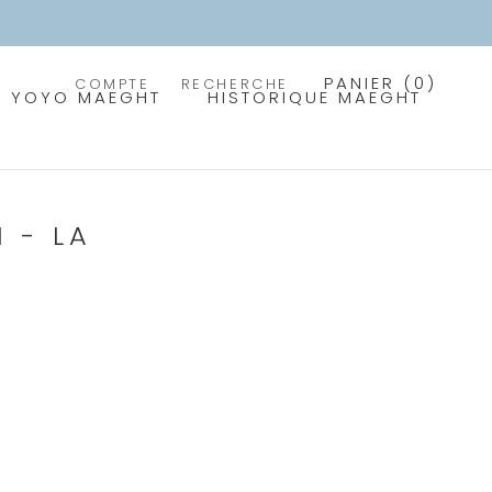
PANIER (
0
)
COMPTE
RECHERCHE
PRÉCÉDENT
SUIVANT
YOYO MAEGHT
HISTORIQUE MAEGHT
 - LA