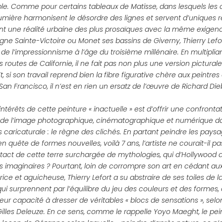
le. Comme pour certains tableaux de Matisse, dans lesquels les c
 lumière harmonisent le désordre des lignes et servent d’uniques r
ant une réalité urbaine des plus prosaïques avec la même exig
agne Sainte-Victoire ou Monet ses bassins de Giverny, Thierry Lefor
e l’impressionnisme à l’âge du troisième millénaire. En multiplia
es routes de Californie, il ne fait pas non plus une version picturale
, si son travail reprend bien la fibre figurative chère aux peintres 
San Francisco, il n’est en rien un ersatz de l’œuvre de Richard Di
ntérêts de cette peinture « inactuelle » est d’offrir une confront
e de l’image photographique, cinématographique et numérique da
s caricaturale : le règne des clichés. En partant peindre les pays
en quête de formes nouvelles, voilà 7 ans, l’artiste ne courait-il pa
tact de cette terre surchargée de mythologies, qui d’Hollywood
s imaginaires ? Pourtant, loin de corrompre son art en cédant aux
trice et aguicheuse, Thierry Lefort a su abstraire de ses toiles de 
i surprennent par l’équilibre du jeu des couleurs et des formes,
eur capacité à dresser de véritables « blocs de sensations », selo
illes Deleuze. En ce sens, comme le rappelle Yoyo Maeght, le pei