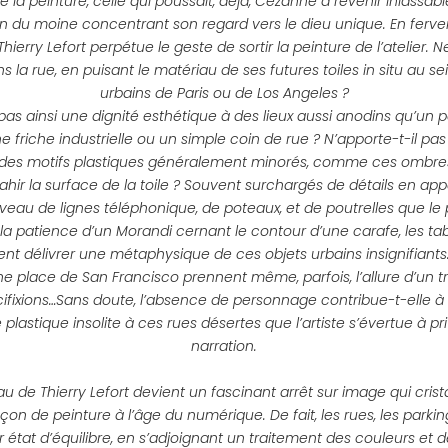
e la peinture, celle qui poussait, déjà, Cézanne à revenir inlassa
on du moine concentrant son regard vers le dieu unique. En ferv
Thierry Lefort perpétue le geste de sortir la peinture de l’atelier. Ne
 la rue, en puisant le matériau de ses futures toiles in situ au s
urbains de Paris ou de Los Angeles ?
pas ainsi une dignité esthétique à des lieux aussi anodins qu’un 
ne friche industrielle ou un simple coin de rue ? N’apporte-t-il pas
à des motifs plastiques généralement minorés, comme ces ombre
ahir la surface de la toile ? Souvent surchargés de détails en app
heveau de lignes téléphonique, de poteaux, et de poutrelles que le 
 la patience d’un Morandi cernant le contour d’une carafe, les ta
ent délivrer une métaphysique de ces objets urbains insignifiants
ne place de San Francisco prennent même, parfois, l’allure d’un t
cifixions…Sans doute, l’absence de personnage contribue-t-elle 
plastique insolite à ces rues désertes que l’artiste s’évertue à pr
narration.
 de Thierry Lefort devient un fascinant arrêt sur image qui crista
çon de peinture à l’âge du numérique. De fait, les rues, les parkin
 état d’équilibre, en s’adjoignant un traitement des couleurs et d