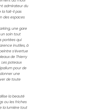
blement au motif
ent admirateur du
 la fait-il pas
ein des espaces
parking, une gare
 un soin tout
s portées qui
arence inutiles, à
peintre s’évertue
bleaux de Thierry
. Les poteaux
ripalium pour de
à donner une
iver de toute
llise la beauté
gs ou les friches
e la lumière tout