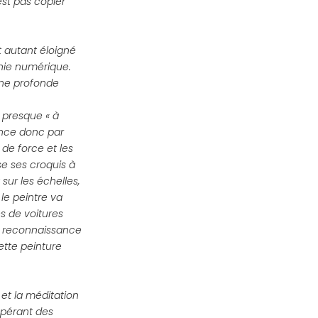
est pas copier
t autant éloigné
hie numérique.
une profonde
t presque « à
ence donc par
 de force et les
e ses croquis à
sur les échelles,
 le peintre va
es de voitures
e reconnaissance
ette peinture
x et la méditation
opérant des