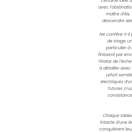
certaine idée d
avec l’obstinati
maître d’Aix, 
descendre dans
Ne confère-t-il 
de triage, u
particulier 
finissent par env
l’instar de l’éc
à détailler avec
Lefort sembl
électriques d’u
futures cru
consistance 
Chaque tableau
intacte d’une le
conquièrent leur