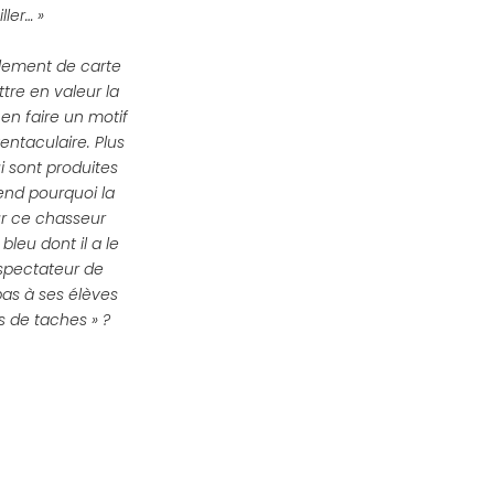
ler… »
llement de carte
tre en valeur la
en faire un motif
entaculaire. Plus
i sont produites
end pourquoi la
ur ce chasseur
leu dont il a le
 spectateur de
as à ses élèves
s de taches » ?