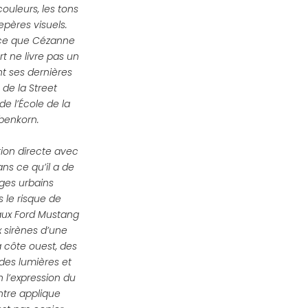
ouleurs, les tons
epères visuels.
ence que Cézanne
t ne livre pas un
nt ses dernières
 de la Street
de l’École de la
ebenkorn.
ation directe avec
ns ce qu’il a de
ages urbains
s le risque de
 aux Ford Mustang
 sirènes d’une
la côte ouest, des
 des lumières et
n l’expression du
ntre applique