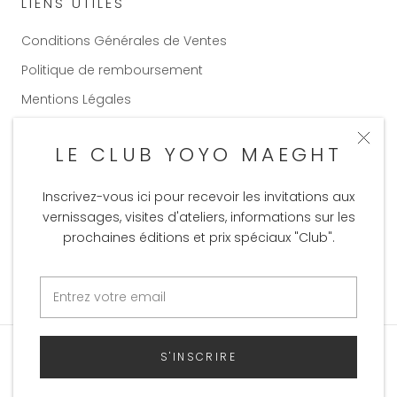
LIENS UTILES
Conditions Générales de Ventes
Politique de remboursement
Mentions Légales
Conditions d'utilisation
LE CLUB YOYO MAEGHT
Inscrivez-vous ici pour recevoir les invitations aux
Langue
FRANÇAIS
vernissages, visites d'ateliers, informations sur les
prochaines éditions et prix spéciaux "Club".
Copyright 2020
© Yoyo Maeght
- Made by
Maxime
Merran
S'INSCRIRE