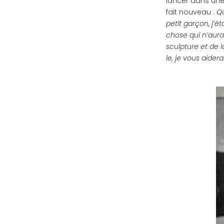
lancer dans une n
fait nouveau :
Qu
petit garçon, j’é
chose qui n’aurai
sculpture et de l
le, je vous aiderai