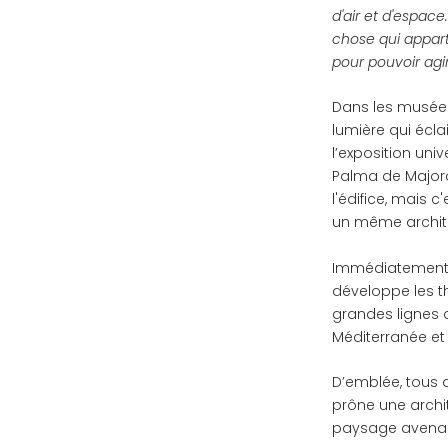
d'air et d'espace
chose qui appart
pour pouvoir agir
Dans les musées 
lumière qui écla
l’exposition univ
Palma de Majorq
l'édifice, mais c
un même architec
Immédiatement, 
développe les th
grandes lignes d
Méditerranée et
D’emblée, tous 
prône une archi
paysage avenan