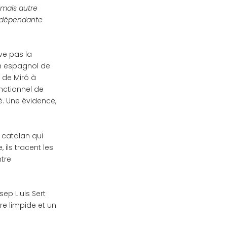
 mais autre
indépendante
ve pas la
on espagnol de
r de Miró à
nctionnel de
mé. Une évidence,
 catalan qui
ils tracent les
ntre
ep Lluis Sert
re limpide et un