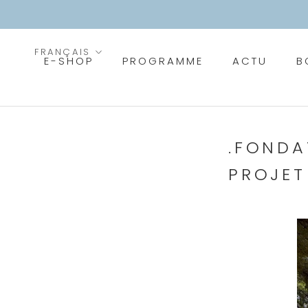
Aller
au
contenu
Langue
FRANÇAIS
E-SHOP
PROGRAMME
ACTU
B
PROGRAMME
ACTU
B
.FONDA
PROJET