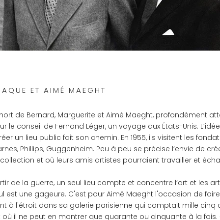
AQUE ET AIMÉ MAEGHT
 mort de Bernard, Marguerite et Aimé Maeght, profondément atte
ur le conseil de Fernand Léger, un voyage aux États-Unis. L’idé
er un lieu public fait son chemin. En 1955, ils visitent les fonda
rnes, Phillips, Guggenheim. Peu à peu se précise l’envie de crée
collection et où leurs amis artistes pourraient travailler et éch
tir de la guerre, un seul lieu compte et concentre l’art et les arti
aul est une gageure. C'est pour Aimé Maeght l'occasion de fai
sent à l'étroit dans sa galerie parisienne qui comptait mille cinq
t où il ne peut en montrer que quarante ou cinquante à la fois.