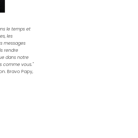
ns le temps et
es, les
urs messages
is rendre
que dans notre
mes comme vous."
on. Bravo Papy,