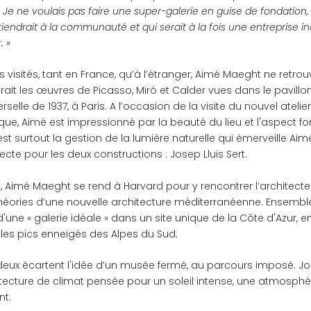
. Je ne voulais pas faire une super-galerie en guise de fondation,
iendrait à la communauté et qui serait à la fois une entreprise 
. »
visités, tant en France, qu’à l’étranger, Aimé Maeght ne retrou
irait les œuvres de Picasso, Miró et Calder vues dans le pavill
erselle de 1937, à Paris. A l’occasion de la visite du nouvel atelie
ue, Aimé est impressionné par la beauté du lieu et l'aspect fo
'est surtout la gestion de la lumière naturelle qui émerveille Ai
te pour les deux constructions : Josep Lluis Sert.
Aimé Maeght se rend à Harvard pour y rencontrer l’architecte
éories d’une nouvelle architecture méditerranéenne. Ensemble, 
'une « galerie idéale » dans un site unique de la Côte d'Azur, e
 les pics enneigés des Alpes du Sud.
deux écartent l'idée d’un musée fermé, au parcours imposé. Jos
tecture de climat pensée pour un soleil intense, une atmosphè
t.