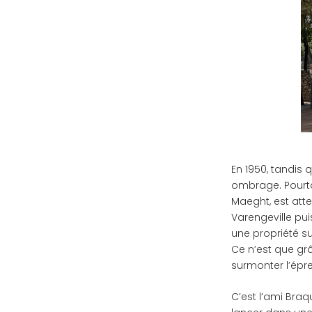
En 1950, tandis 
ombrage. Pourtan
Maeght, est att
Varengeville puis
une propriété su
Ce n’est que grâ
surmonter l’épre
C’est l’ami Bra