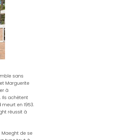
semble sans
 et Marguerite
er à
. Ils achètent
d meurt en 1953.
ght réussit à
mé Maeght de se