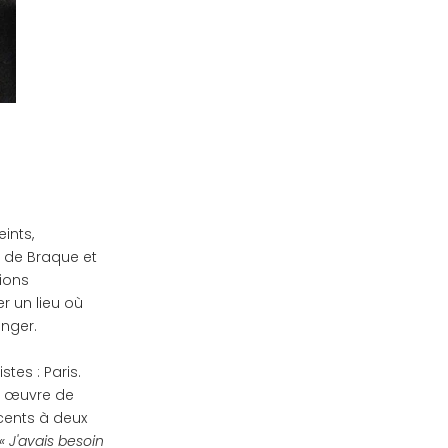
ints,
e de Braque et
tions
r un lieu où
anger.
stes : Paris.
re œuvre de
 cents à deux
« J'avais besoin