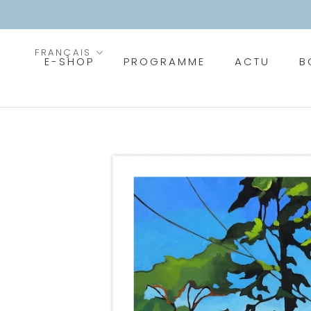
Aller
au
contenu
Langue
FRANÇAIS
E-SHOP
PROGRAMME
ACTU
B
PROGRAMME
ACTU
B