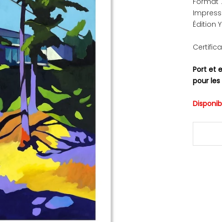
Format 
Impress
Édition
C
ertific
Port et 
pour les
Disponib