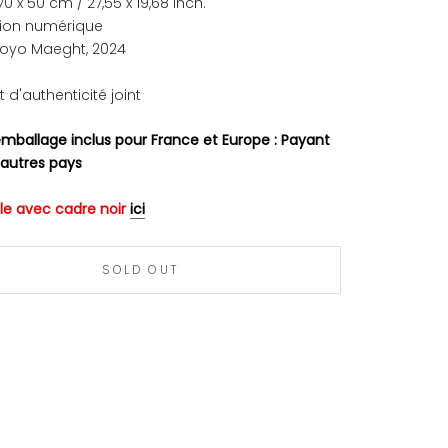
70 x 50 cm
/ 27,55 x 19,68 inch.
ion numérique
 Yoyo Maeght, 2024
at d'authenticité joint
emballage inclus pour France et Europe : Payant
 autres pays
le avec cadre noir
ici
SOLD OUT