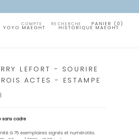
PANIER (
0
)
COMPTE
RECHERCHE
YOYO MAEGHT
HISTORIQUE MAEGHT
ERRY LEFORT - SOURIRE
TROIS ACTES - ESTAMPE
3
 sans cadre
imité à 75 exemplaires signés et numérotés.