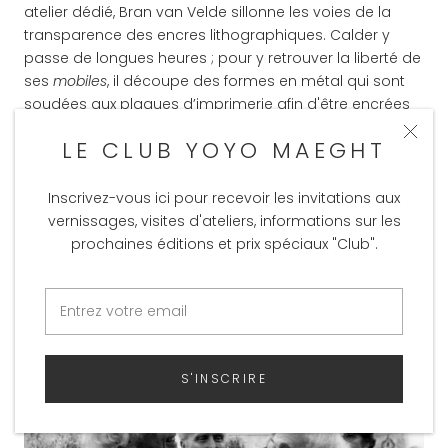
atelier dédié, Bran van Velde sillonne les voies de la
transparence des encres lithographiques. Calder y
passe de longues heures ; pour y retrouver la liberté de
ses
mobiles
, il découpe des formes en métal qui sont
soudées aux plaques d’imprimerie afin d'être encrées
et passées sous presse. Chillida poursuit des séries
LE CLUB YOYO MAEGHT
d’année en année, gravant et regravant le dessin de sa
main de sculpteur. Rebeyrolle, Riopelle, Ubac, Tal Coat,
Tàpies, Kelly, Bury… tous y créent des lithographies et
Inscrivez-vous ici pour recevoir les invitations aux
gravures originales. De 1936 à 1981 environ 12.000 titres
vernissages, visites d'ateliers, informations sur les
de gravures, lithographies et autres estampes
prochaines éditions et prix spéciaux "Club".
originales sont éditées, totalisant 600.000 œuvres. Aimé
Maeght est ainsi le plus prolixe éditeur d’œuvres
originales au monde.
S'INSCRIRE